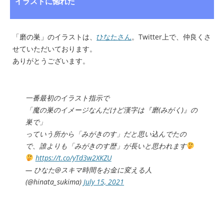
イラストに惚れた
「磨の巣」のイラストは、
ひなたさん
。Twitter上で、仲良くさ
せていただいております。
ありがとうございます。
一番最初のイラスト指示で
「魔の巣のイメージなんだけど漢字は『磨(みがく)』の
巣で」
っていう所から「みがきのす」だと思い込んでたの
で、誰よりも「みがきのす歴」が長いと思われます
https://t.co/yTd3w2XKZU
— ひなた@スキマ時間をお金に変える人
(@hinata_sukima)
July 15, 2021