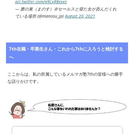
pic.twitter.com/q9LxR8exez
— 磨の巣（まのす）＠セールスと寝た女が呑んだくれ
ている場所 (@manosu_jp)
August 20, 2021
7th在籍・卒業生さん・これから7thに入ろうと検討する
へ
ここからは、私の所属しているメルマガ塾7thの皆様への勝手
な語りかけです。