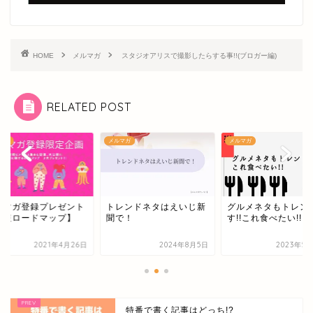
HOME
メルマガ
スタジオアリスで撮影したらする事!!(ブロガー編)
RELATED POST
マガ
メルマガ
メルマガ
レンドネタはえいじ新
グルメネタもトレンドで
メルマガ登録プレゼ
で！
す!!これ食べたい!!
【最短ロードマップ
2024年8月5日
2023年5月30日
2021年4
特番で書く記事はどっち!?