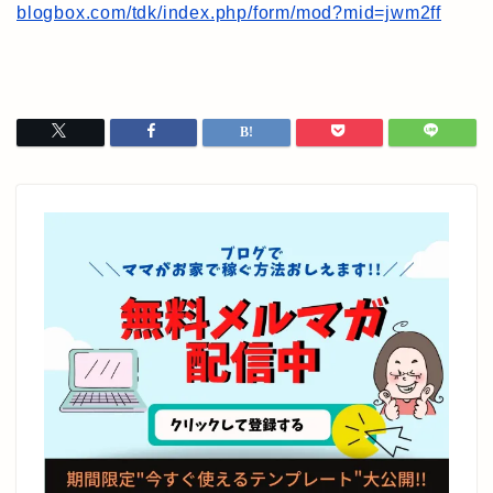
blogbox.com/tdk/index.php/form/mod?mid=jwm2ff