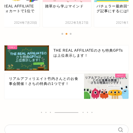
草から学ぶマインド
バチェラー最終回でブロ
THE REAL AFFILI
グ記事にするには!?
インフォカートで1
す！
2022年3月27日
2021年12月14日
2024年7
THE REAL AFFILIATEのさち特典GPTs
は上位表示します！
リアルアフィリエイト竹内さんとのお食
事会開催！さちの特典の1つです！