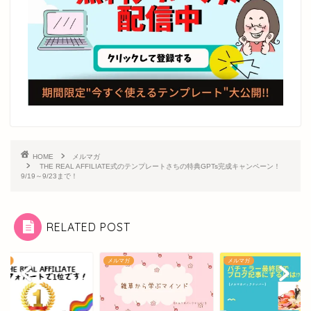
HOME
メルマガ
THE REAL AFFILIATE式のテンプレートさちの特典GPTs完成キャンペーン！
9/19～9/23まで！
RELATED POST
ルマガ
メルマガ
メルマガ