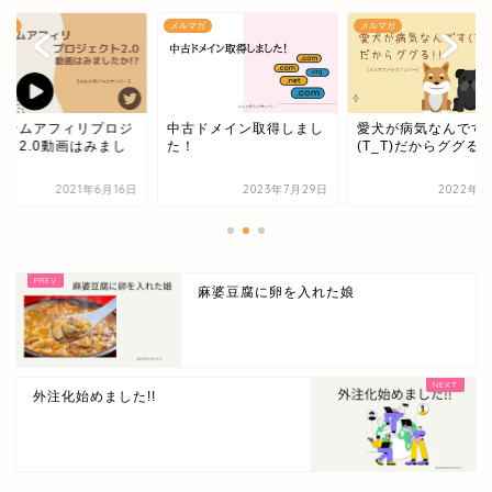
マガ
メルマガ
メルマガ
ステムアフィリプロジ
中古ドメイン取得しまし
愛犬が病気なんです
クト2.0動画はみまし
た！
(T_T)だからググる!!
!?
2021年6月16日
2023年7月29日
2022年4
麻婆豆腐に卵を入れた娘
外注化始めました!!