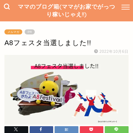
ママのブログ箱(ママがお家でがっつ
り稼いじゃえ!!)
メルマガ
PR
A8フェスタ当選しました!!
2022年10月6日