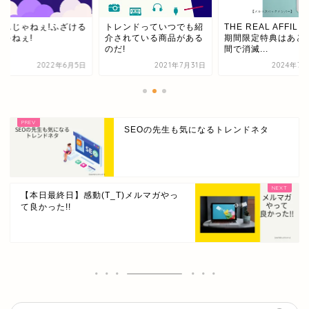
ぐんじゃねぇ!ふざける
トレンドっていつでも紹
THE REAL AFFILIA
じゃねぇ!
介されている商品がある
期間限定特典はあと
のだ!
間で消滅...
2022年6月5日
2021年7月31日
2024年7月
SEOの先生も気になるトレンドネタ
【本日最終日】感動(T_T)メルマガやっ
て良かった!!