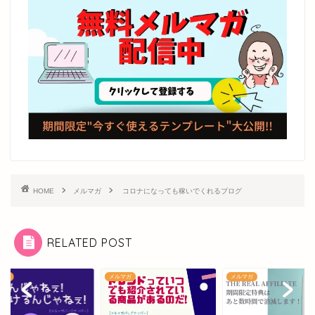
HOME
メルマガ
コロナになっても稼いでくれるブログ
RELATED POST
マガ
メルマガ
メルマガ