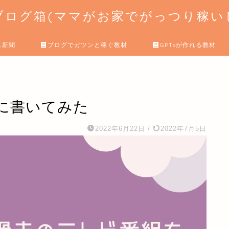
ログ箱(ママがお家でがっつり稼いじ
じ新聞
ブログでガツンと稼ぐ教材
GPTsが作れる教材
に書いてみた
2022年6月22日
/
2022年7月5日