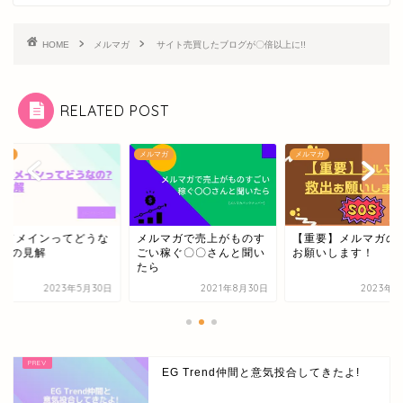
HOME
メルマガ
サイト売買したブログが〇倍以上に!!
RELATED POST
マガ
メルマガ
メルマガ
古ドメインってどうな
メルマガで売上がものす
【重要】メルマガの
?私の見解
ごい稼ぐ〇〇さんと聞い
お願いします！
たら
2023年5月30日
2021年8月30日
2023年6
EG Trend仲間と意気投合してきたよ!