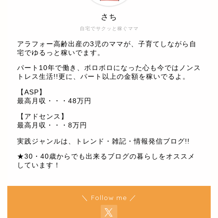
さち
自宅でサクッと稼ぐママ
アラフォー高齢出産の3児のママが、子育てしながら自
宅でゆるっと稼いでます。
パート10年で働き、ボロボロになった心も今ではノンス
トレス生活!!更に、パート以上の金額を稼いでるよ。
【ASP】
最高月収・・・48万円
【アドセンス】
最高月収・・・8万円
実践ジャンルは、トレンド・雑記・情報発信ブログ!!
★30・40歳からでも出来るブログの暮らしをオススメ
しています！
＼ Follow me ／