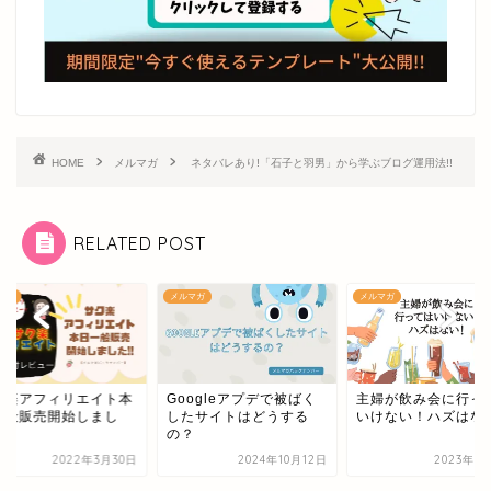
HOME
メルマガ
ネタバレあり!「石子と羽男」から学ぶブログ運用法!!
RELATED POST
マガ
メルマガ
メルマガ
ク楽アフィリエイト本
Googleアプデで被ばく
主婦が飲み会に行っ
一般販売開始しまし
したサイトはどうする
いけない！ハズはな
の？
2022年3月30日
2024年10月12日
2023年1