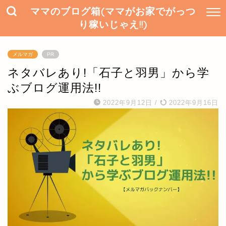
ママのブログ箱(ママがお家でがっつ
り稼いじゃえ!!)
メルマガ
PR
ネタバレあり!「石子と羽男」から学
ぶブログ運用法!!
2022年9月12日
/
2022年9月16日