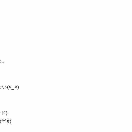
よ。
(>_<)
ド)
^#)