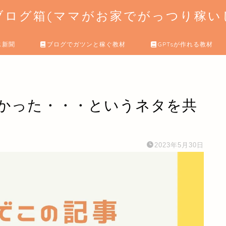
ログ箱(ママがお家でがっつり稼いじ
じ新聞
ブログでガツンと稼ぐ教材
GPTsが作れる教材
かった・・・というネタを共
2023年5月30日