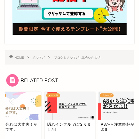
HOME
メルマガ
ブログもメルマガも出会いが大切
RELATED POST
メルマガ
メルマガ
メルマガ
隠れインフル!?になりま
A8から注意喚起がきた
自分が分れば
した!
よ!!
れダメです。