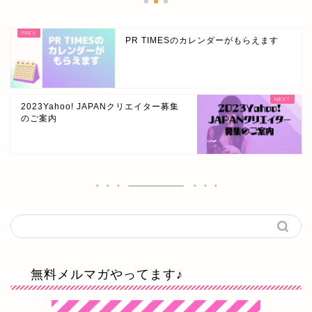
PR TIMESのカレンダーがもらえます
2023Yahoo! JAPANクリエイター募集
のご案内
無料メルマガやってます♪