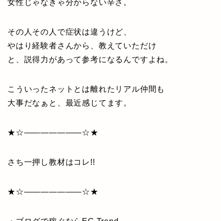
女性じゃなきゃ分からない辛さ。
その人その人で症状は違うけど、
やはり経験者さんから、教えていただけ
と、説得力があって参考になるんですよね。
こういったネットとは離れたリアル仲間も
大事だなぁと、最近感じてます。
★☆———————☆★
さち一押し教材はコレ!!
★☆———————☆★