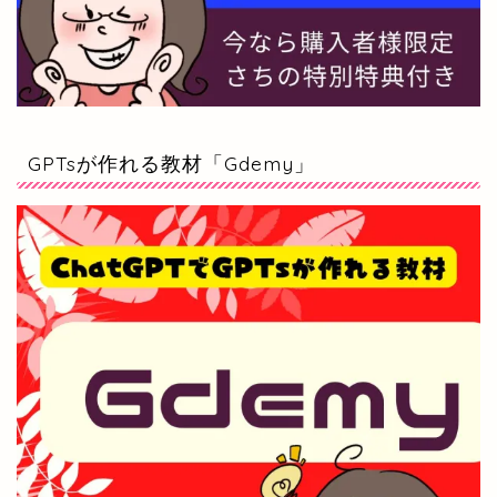
GPTsが作れる教材「Gdemy」