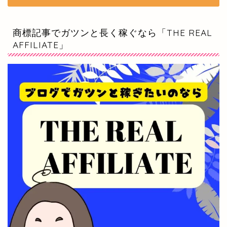
商標記事でガツンと長く稼ぐなら「THE REAL
AFFILIATE」