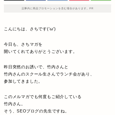
記事内に商品プロモーションを含む場合があります。PR
こんにちは、さちです(
‘ω’
)
今日も、さちマガを
開いてくれてありがとうございます。
昨日突然のお誘いで、竹内さんと
竹内さんのスクール生さんでランチ会があり、
参加してきました。
このメルマガでも何度もご紹介している
竹内さん。
そう、SEOブログの先生ですね。