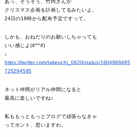
あっ、そうそう、竹内さんが
クリスマス企画を計画してるみたいよ。
24日の18時から配布予定ですって。
しかも、おねだりのお願いしちゃっても
いい感じよ(#^^#)
↓
https://twitter.com/takeuchi_0820/status/1604968485
725294595
ネット仲間がリアル仲間になると
最高に楽しいですね♪
私ももっともっとブログで頑張らなきゃ
ってホント、思いますわ。