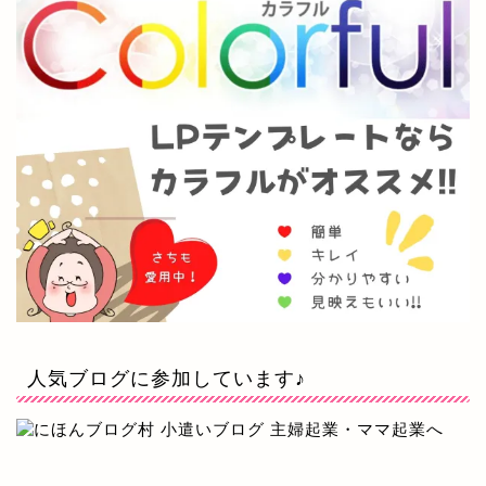
人気ブログに参加しています♪