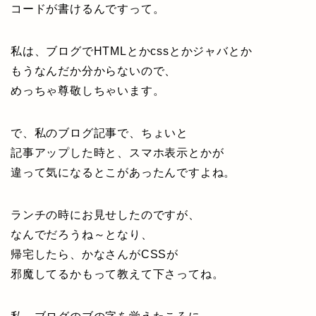
コードが書けるんですって。
私は、ブログでHTMLとかcssとかジャバとか
もうなんだか分からないので、
めっちゃ尊敬しちゃいます。
で、私のブログ記事で、ちょいと
記事アップした時と、スマホ表示とかが
違って気になるとこがあったんですよね。
ランチの時にお見せしたのですが、
なんでだろうね～となり、
帰宅したら、かなさんがCSSが
邪魔してるかもって教えて下さってね。