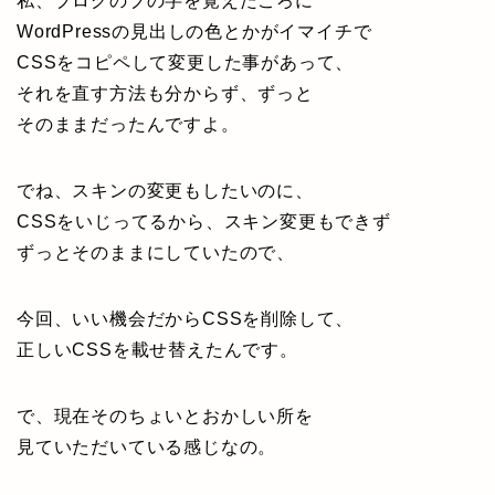
私、ブログのブの字を覚えたころに
WordPressの見出しの色とかがイマイチで
CSSをコピペして変更した事があって、
それを直す方法も分からず、ずっと
そのままだったんですよ。
でね、スキンの変更もしたいのに、
CSSをいじってるから、スキン変更もできず
ずっとそのままにしていたので、
今回、いい機会だからCSSを削除して、
正しいCSSを載せ替えたんです。
で、現在そのちょいとおかしい所を
見ていただいている感じなの。