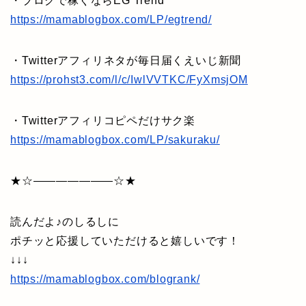
・ブログで稼ぐならEG Trend
https://mamablogbox.com/LP/egtrend/
・Twitterアフィリネタが毎日届くえいじ新聞
https://prohst3.com/l/c/IwlVVTKC/FyXmsjOM
・Twitterアフィリコピペだけサク楽
https://mamablogbox.com/LP/sakuraku/
★☆———————☆★
読んだよ♪のしるしに
ポチッと応援していただけると嬉しいです！
↓↓↓
https://mamablogbox.com/blogrank/