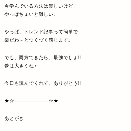
今学んでいる方法は楽しいけど、
やっぱちょいと難しい。
やっぱ、トレンド記事って簡単で
楽だわ～とつくづく感じます。
でも、両方できたら、最強でしょ!!
夢は大きくね♪
今日も読んでくれて、ありがとう!!
★☆———————☆★
あとがき