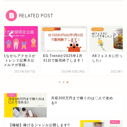
RELATED POST
マガ
メルマガ
メルマガ
Vを見ながらアクセスが
EG Trendが2025年1月
A8フェスタに行って
た、トレンド記事大公
31日で販売終了します！
した♪
!【メルマガ登録...
2021年3月17日
2024年10月29日
2022年11
月収300万円まで稼ぐのは〇人で攻め
る!!
【極秘】稼げるジャンル公開します!!