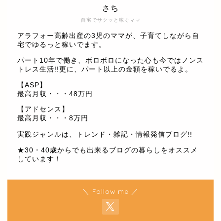
さち
自宅でサクッと稼ぐママ
アラフォー高齢出産の3児のママが、子育てしながら自
宅でゆるっと稼いでます。
パート10年で働き、ボロボロになった心も今ではノンス
トレス生活!!更に、パート以上の金額を稼いでるよ。
【ASP】
最高月収・・・48万円
【アドセンス】
最高月収・・・8万円
実践ジャンルは、トレンド・雑記・情報発信ブログ!!
★30・40歳からでも出来るブログの暮らしをオススメ
しています！
＼ Follow me ／