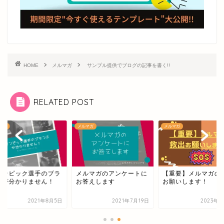
HOME
メルマガ
サンプル提供でブログの記事を書く!!
RELATED POST
マガ
メルマガ
メルマガ
リンピック選手のブラ
メルマガのアンケートに
【重要】メルマガの
ドが分かりません！
お答えします
お願いします！
2021年8月5日
2021年7月19日
2023年6