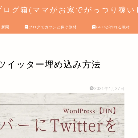
ログ箱(ママがお家でがっつり稼いじ
じ新聞
ブログでガツンと稼ぐ教材
GPTsが作れる教材
ーにツイッター埋め込み方法
2021年4月27日