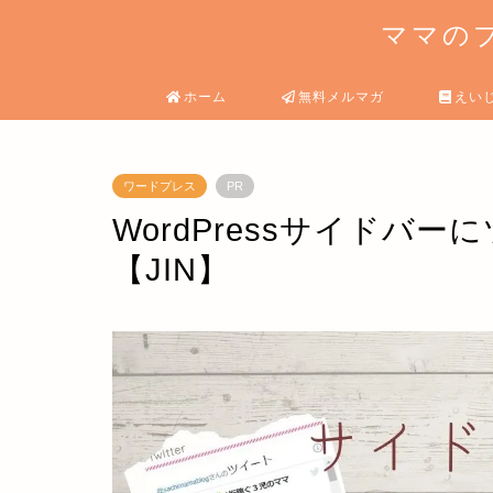
ママのブ
ホーム
無料メルマガ
えい
ワードプレス
PR
WordPressサイドバ
【JIN】