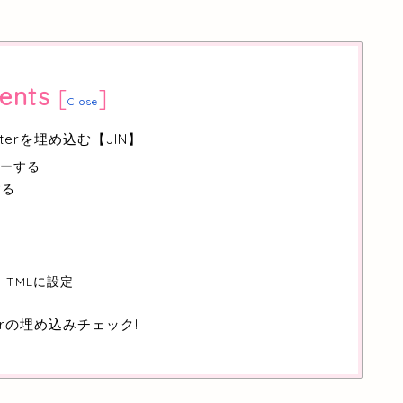
ents
[
]
Close
erを埋め込む【JIN】
ピーする
する
TMLに設定
erの埋め込みチェック!